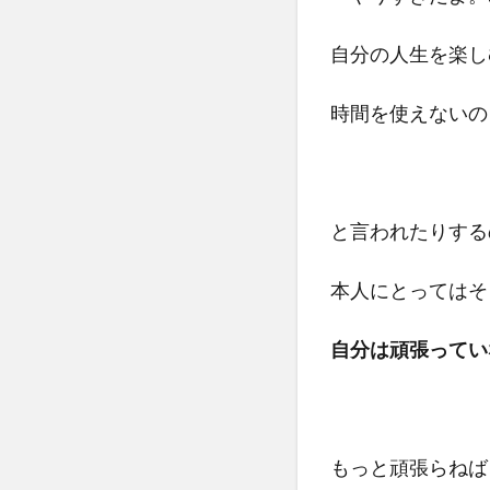
が
根
自分の人生を楽し
っ
こ
時間を使えないの
に
あ
る
場
合
と言われたりする
も
4
本人にとってはそ
どう
やっ
自分は頑張ってい
てゆ
るめ
てい
ける
か
もっと頑張らねば
な？