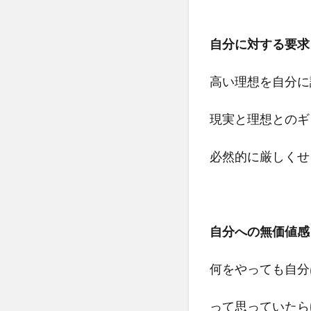
ンパ
ショ
自分に対する要求
ン
4.3
高い理想を自分に
ソマ
ティ
現実と理想とのギ
ック
（パ
ーツ
必然的に厳しくせ
への
寄り
添
い）
自分への無価値感
5
さ
何をやっても自分
い
ご
って思っていたら
に