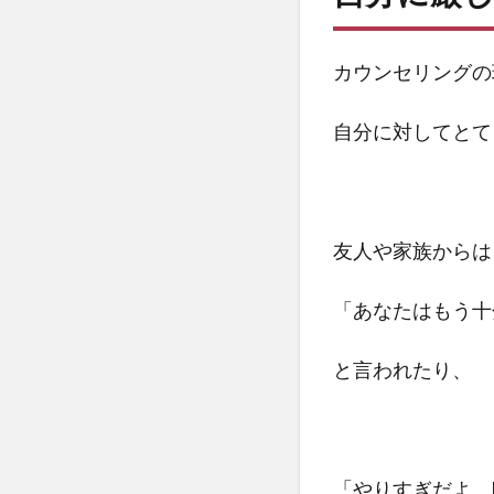
人は
自覚
が乏
カウンセリングの
し
い？
自分に対してとて
2
どう
して
自分
友人や家族からは
に厳
しく
「あなたはもう十
なる
の？
と言われたり、
3
ト
ラ
ウ
マ
「やりすぎだよ。