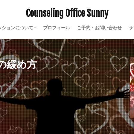
Counseling Office Sunny
ッションについて
プロフィール
ご予約・お問い合わせ
サ
初めての方へ
ソマティックセラピー・心理療法
料金
AQ
の緩め方