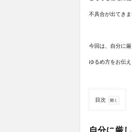
不具合が出てきま
今回は、自分に厳
ゆるめ方をお伝え
目次
1
自分
に厳
自分に厳
しい