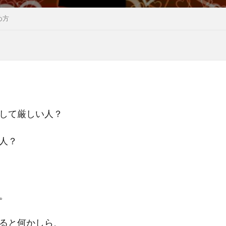
め方
して厳しい人？
人？
。
ると何かしら、