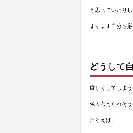
と思っていたりし
4.1
感情
や感
ますます自分を厳
覚を
ノー
トに
書い
て吐
どうして
き出
す
4.2
厳しくしてしまう
マイ
ンド
色々考えられそう
フル
ネ
ス・
たとえば、
セル
フコ